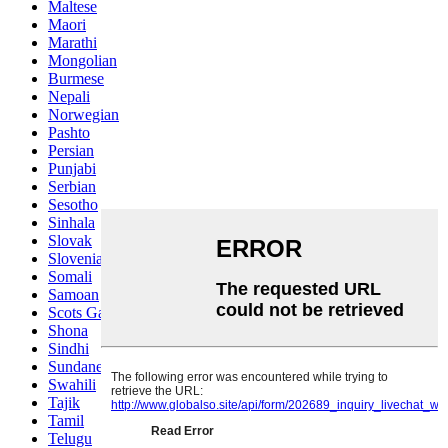
Maltese
Maori
Marathi
Mongolian
Burmese
Nepali
Norwegian
Pashto
Persian
Punjabi
Serbian
Sesotho
Sinhala
Slovak
Slovenian
Somali
Samoan
Scots Gaelic
Shona
Sindhi
Sundanese
Swahili
Tajik
Tamil
Telugu