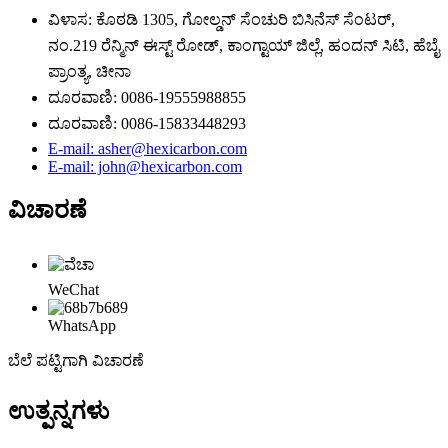
ವಿಳಾಸ: ಕೊಠಡಿ 1305, ಗೋಲ್ಡನ್ ಸೆಂಚುರಿ ಬಿಸಿನೆಸ್ ಸೆಂಟರ್,
ನಂ.219 ರೆನ್ಮಿನ್ ಈಸ್ಟ್ ರೋಡ್, ಕಾಂಗ್ಟಾಯ್ ಜಿಲ್ಲೆ, ಹಂದನ್ ಸಿಟಿ, ಹೆಬೈ
ಪ್ರಾಂತ್ಯ, ಚೀನಾ
ದೂರವಾಣಿ: 0086-19555988855
ದೂರವಾಣಿ: 0086-15833448293
E-mail: asher@hexicarbon.com
E-mail: john@hexicarbon.com
ವಿಚಾರಣೆ
WeChat
WhatsApp
ಬೆಲೆ ಪಟ್ಟಿಗಾಗಿ ವಿಚಾರಣೆ
ಉತ್ಪನ್ನಗಳು