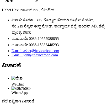
Hebei Hexi ಕಾರ್ಬನ್ ಕಂ., ಲಿಮಿಟೆಡ್.
ವಿಳಾಸ: ಕೊಠಡಿ 1305, ಗೋಲ್ಡನ್ ಸೆಂಚುರಿ ಬಿಸಿನೆಸ್ ಸೆಂಟರ್,
ನಂ.219 ರೆನ್ಮಿನ್ ಈಸ್ಟ್ ರೋಡ್, ಕಾಂಗ್ಟಾಯ್ ಜಿಲ್ಲೆ, ಹಂದನ್ ಸಿಟಿ, ಹೆಬೈ
ಪ್ರಾಂತ್ಯ, ಚೀನಾ
ದೂರವಾಣಿ: 0086-19555988855
ದೂರವಾಣಿ: 0086-15833448293
E-mail: asher@hexicarbon.com
E-mail: john@hexicarbon.com
ವಿಚಾರಣೆ
WeChat
WhatsApp
ಬೆಲೆ ಪಟ್ಟಿಗಾಗಿ ವಿಚಾರಣೆ