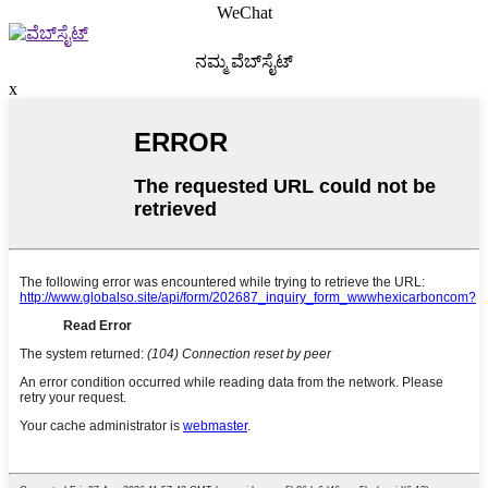
WeChat
ನಮ್ಮ ವೆಬ್‌ಸೈಟ್
x