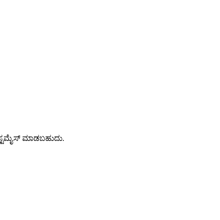
 ಕಸ್ಟಮೈಸ್ ಮಾಡಬಹುದು.