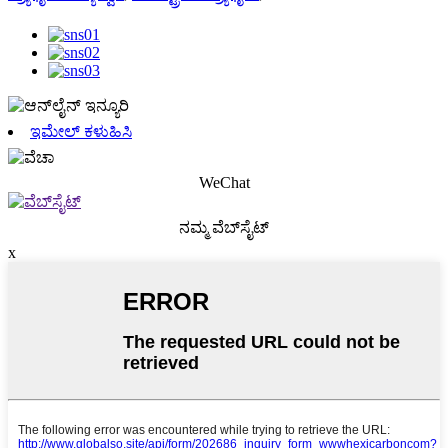
ಇಮೇಲ್ ಕಳುಹಿಸಿ
WeChat
ನಮ್ಮ ವೆಬ್‌ಸೈಟ್
x