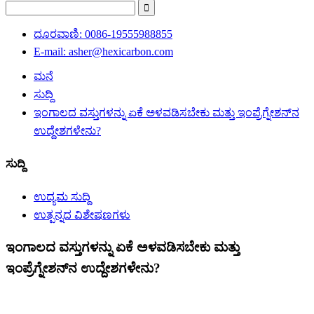
ದೂರವಾಣಿ: 0086-19555988855
E-mail: asher@hexicarbon.com
ಮನೆ
ಸುದ್ದಿ
ಇಂಗಾಲದ ವಸ್ತುಗಳನ್ನು ಏಕೆ ಅಳವಡಿಸಬೇಕು ಮತ್ತು ಇಂಪ್ರೆಗ್ನೇಶನ್‌ನ
ಉದ್ದೇಶಗಳೇನು?
ಸುದ್ದಿ
ಉದ್ಯಮ ಸುದ್ದಿ
ಉತ್ಪನ್ನದ ವಿಶೇಷಣಗಳು
ಇಂಗಾಲದ ವಸ್ತುಗಳನ್ನು ಏಕೆ ಅಳವಡಿಸಬೇಕು ಮತ್ತು
ಇಂಪ್ರೆಗ್ನೇಶನ್‌ನ ಉದ್ದೇಶಗಳೇನು?